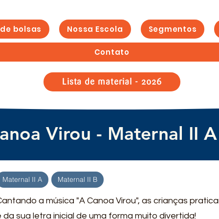
 de bolsas
Nossa Escola
Segmentos
Contato
Lista de material - 2026
anoa Virou - Maternal II A
Maternal II A
Maternal II B
Cantando a música "A Canoa Virou", as crianças prati
 da sua letra inicial de uma forma muito divertida!