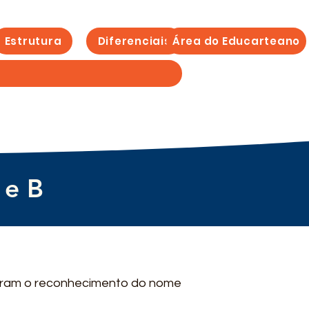
Estrutura
Diferenciais
Área do Educarteano
 e B
caram o reconhecimento do nome