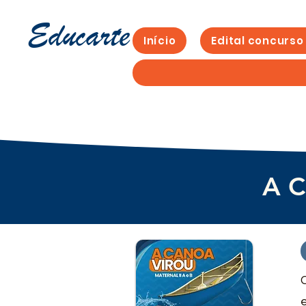
Educarte
Início
Edital concurso
A C
e