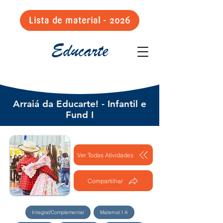
Lista de material - 2026
Educarte
Arraiá da Educarte! - Infantil e
Fund I
Ver Todas Atividades
Compartilhar
Integral/Complementar
Maternal I A