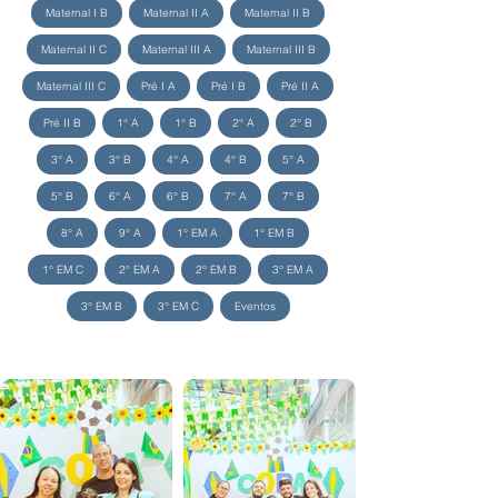
Maternal I B
Maternal II A
Maternal II B
Maternal II C
Maternal III A
Maternal III B
Maternal III C
Pré I A
Pré I B
Pré II A
Pré II B
1° A
1° B
2° A
2° B
3° A
3° B
4° A
4° B
5° A
5° B
6° A
6° B
7° A
7° B
8° A
9° A
1° EM A
1° EM B
1° EM C
2° EM A
2° EM B
3° EM A
3° EM B
3° EM C
Eventos