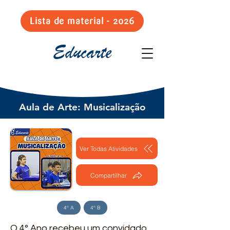
Lista de material - 2026
Educarte
Aula de Arte: Musicalização
Ver Todas Atividades
Compartilhar
4° A
4° B
O 4° Ano recebeu um convidado