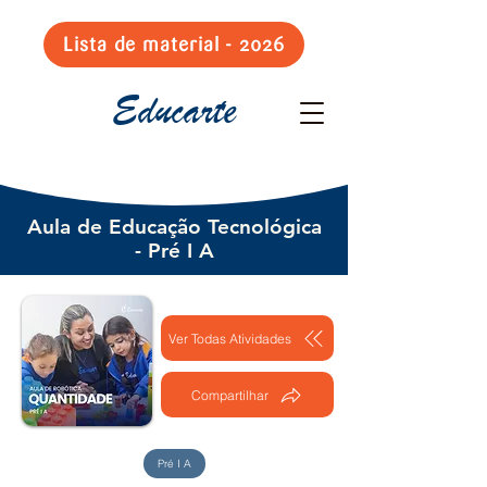
Lista de material - 2026
Educarte
Aula de Educação Tecnológica
- Pré I A
Ver Todas Atividades
Compartilhar
Pré I A