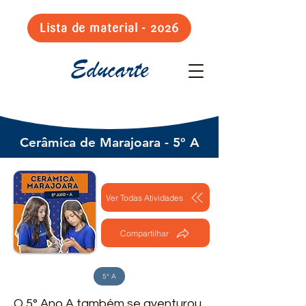
Lista de material - 2026
Educarte
Cerâmica de Marajoara - 5º A
Ver Todas Atividades
Compartilhar
5° A
O 5° Ano A também se aventurou