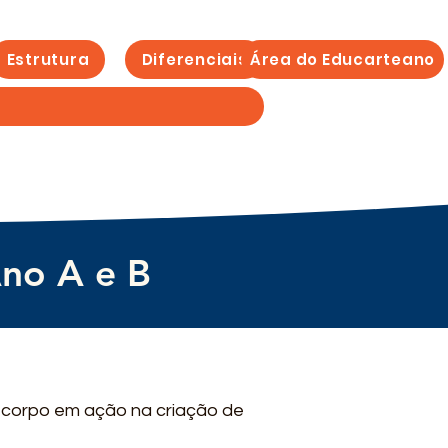
Estrutura
Diferenciais
Área do Educarteano
Ano A e B
o corpo em ação na criação de