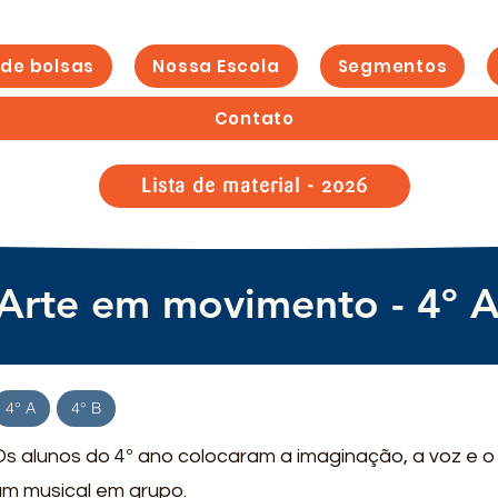
 de bolsas
Nossa Escola
Segmentos
Contato
Lista de material - 2026
Arte em movimento - 4º 
4° A
4° B
Os alunos do 4º ano colocaram a imaginação, a voz e 
um musical em grupo.