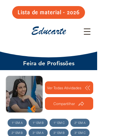
Lista de material - 2026
Educarte
Feira de Profissões
Ver Todas Atividades
Compartilhar
1° EM A
1° EM B
1° EM C
2° EM A
2° EM B
3° EM A
3° EM B
3° EM C