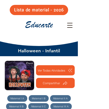
Lista de material - 2026
Educarte
Halloween - Infantil
Ver Todas Atividades
Compartilhar
Maternal I A
Maternal I B
Maternal II A
Maternal II B
Maternal II C
Maternal III A