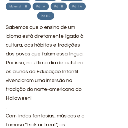
Maternal III B
Pré I A
Pré I B
Pré II A
Pré II B
Sabemos que o ensino de um
idioma está diretamente ligado à
cultura, aos hábitos e tradições
dos povos que falam essa língua.
Por isso, no último dia de outubro
os alunos da Educação Infantil
vivenciaram uma imersão na
tradição do norte-americana do
Halloween!
.
Com lindas fantasias, músicas e o
famoso "trick or treat", as