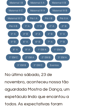
Maternal I B
Maternal II A
Maternal II B
Maternal II C
Maternal III A
Maternal III B
Maternal III C
Pré I A
Pré I B
Pré II A
Pré II B
1° A
1° B
2° A
2° B
3° A
3° B
4° A
4° B
5° A
5° B
6° A
6° B
7° A
7° B
8° A
9° A
1° EM A
1° EM B
1° EM C
2° EM A
2° EM B
3° EM A
3° EM B
3° EM C
Eventos
No último sábado, 23 de
novembro, aconteceu nossa tão
aguardada Mostra de Dança, um
espetáculo lindo que encantou a
todos. As expectativas foram