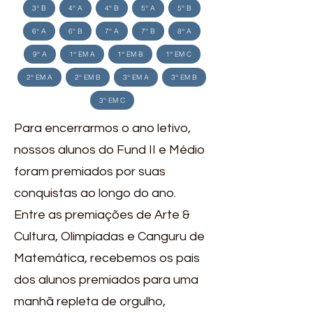
3° B
4° A
4° B
5° A
5° B
6° A
6° B
7° A
7° B
8° A
9° A
1° EM A
1° EM B
1° EM C
2° EM A
2° EM B
3° EM A
3° EM B
3° EM C
Para encerrarmos o ano letivo,
nossos alunos do Fund II e Médio
foram premiados por suas
conquistas ao longo do ano.
Entre as premiações de Arte &
Cultura, Olimpíadas e Canguru de
Matemática, recebemos os pais
dos alunos premiados para uma
manhã repleta de orgulho,