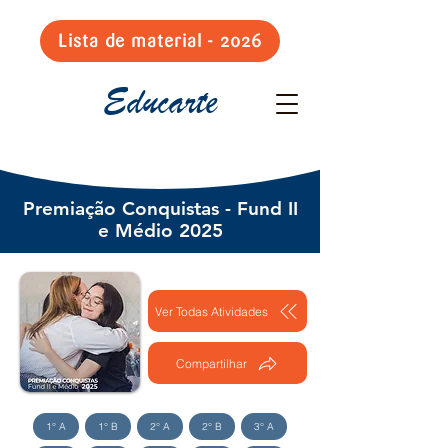
Lista de material - 2026
Educarte
Premiação Conquistas - Fund II
e Médio 2025
Ver Todas Atividades
Compartilhar
1° A
1° B
2° A
2° B
3° A