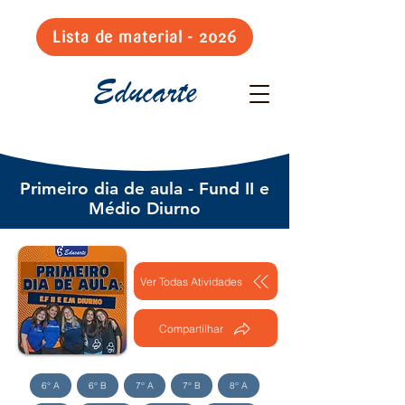
Lista de material - 2026
Educarte
Primeiro dia de aula - Fund II e
Médio Diurno
Ver Todas Atividades
Compartilhar
6° A
6° B
7° A
7° B
8° A