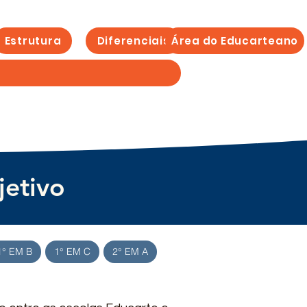
Estrutura
Diferenciais
Área do Educarteano
jetivo
1° EM B
1° EM C
2° EM A