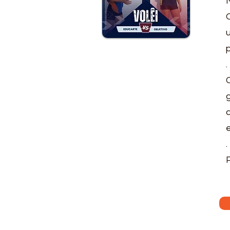
.
e
.