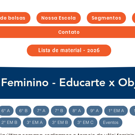
 de bolsas
Nossa Escola
Segmentos
Contato
Lista de material - 2026
 Feminino - Educarte x Ob
6° A
6° B
7° A
7° B
8° A
9° A
1° EM A
2° EM B
3° EM A
3° EM B
3° EM C
Eventos