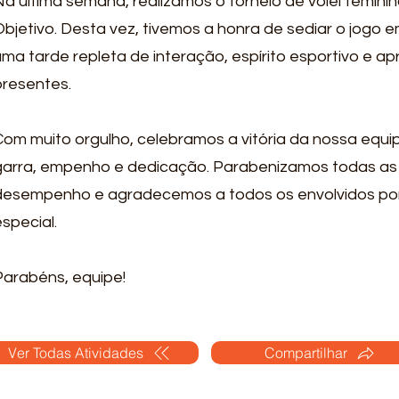
Na última semana, realizamos o torneio de vôlei femini
Objetivo. Desta vez, tivemos a honra de sediar o jogo
uma tarde repleta de interação, espírito esportivo e a
presentes.
Com muito orgulho, celebramos a vitória da nossa equi
garra, empenho e dedicação. Parabenizamos todas as 
desempenho e agradecemos a todos os envolvidos po
special.
Parabéns, equipe!
Ver Todas Atividades
Compartilhar