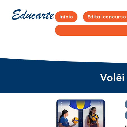
Educarte
Início
Edital concurso
Volêi