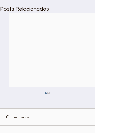
Posts Relacionados
Comentários
Simulados
Educarte Solidária